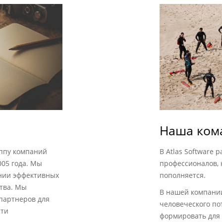
Наша ком
уппу компаний
В Atlas Software
005 года. Мы
профессионалов, 
нии эффективных
пополняется.
ства. Мы
В нашей компани
партнеров для
человеческого по
сти
формировать для