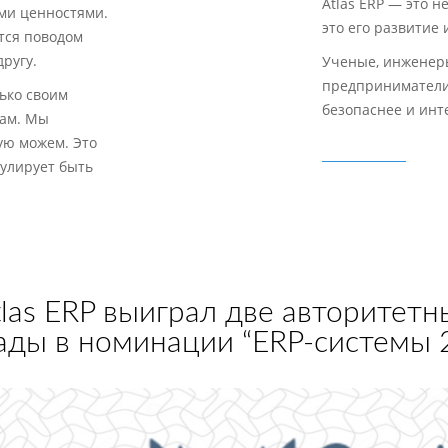
Atlas ERP — это н
ими ценностями.
это его развитие 
тся поводом
другу.
Ученые, инженер
предприниматели
ько своим
безопаснее и инт
рам. Мы
ую можем. Это
улирует быть
tlas ERP выиграл две авторитетн
ады в номинации “ERP-системы 