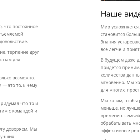
Наше вид
, что постоянное
Мир усложняется,
отъемлемой
становится больше
удовольствие.
Знания устареваю
все легче и прият
ие, терпение друг
 к нам для
В будущем даже д
придется приним
количества данны
только возможно.
мгновенно. Мы хо
— это то, к чему
для многих, прос
Мы хотим, чтобы 
ридумал что-то и
меньше, но лучше
тим с командой и
времени с семьей
обрабатывать мн
угу доверяем. Мы
эффективные реш
 лучших