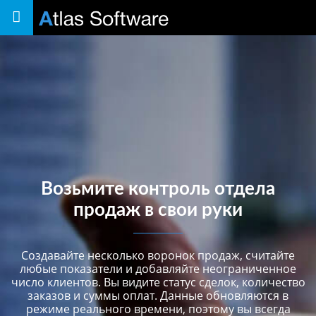
Toggle
navigation
Возьмите контроль отдела
продаж в свои руки
Создавайте несколько воронок продаж, считайте
любые показатели и добавляйте неограниченное
число клиентов. Вы видите статус сделок, количество
заказов и суммы оплат. Данные обновляются в
режиме реального времени, поэтому вы всегда