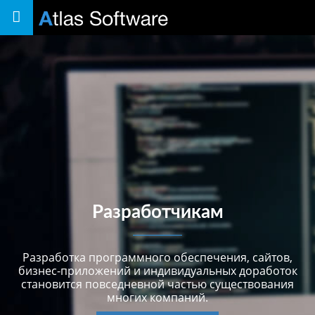
Toggle
navigation
Разработчикам
Разработка программного обеспечения, сайтов,
бизнес-приложений и индивидуальных доработок
становится повседневной частью существования
многих компаний.