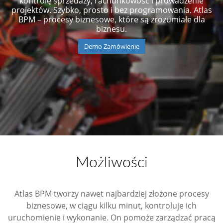
kontrolę sprzedaży, rachunkowość i prowadzenie
projektów. Szybko, prosto i bez programowania. Atlas
BPM – procesy biznesowe, które są zrozumiałe dla
biznesu.
Demo Zamówienie
Możliwości
Atlas BPM tworzy nawet najbardziej złożone procesy
biznesowe, w ciągu kilku minut, kontroluje ich
uruchomienie i wykonanie. On pomoże zarządzać pracą