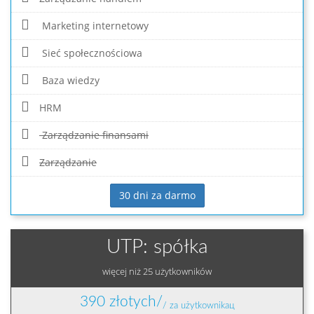
Marketing internetowy
Sieć społecznościowa
Baza wiedzy
HRM
Zarządzanie finansami
Zarządzanie
30 dni za darmo
UTP: spółka
więcej niż 25 użytkowników
390 złotych/
/ za użytkownikaц