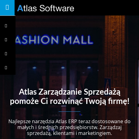
Toggle
navigation
Możliwości
Przegląd
systemu
Zalety
Taryfy
Atlas Zarządzanie Sprzedażą
pomoże Ci rozwinąć Twoją firmę!
Najlepsze narzędzia Atlas ERP teraz dostosowane do
małych i średnich przedsiębiorstw. Zarządzaj
sprzedażą, klientami i marketingiem.