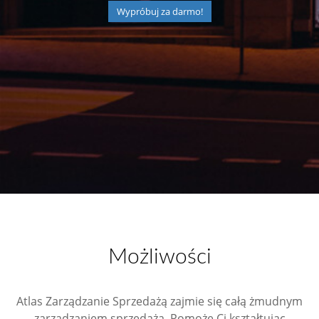
Wypróbuj za darmo!
Możliwości
Atlas Zarządzanie Sprzedażą zajmie się całą żmudnym
zarządzaniem sprzedażą. Pomoże Ci kształtując