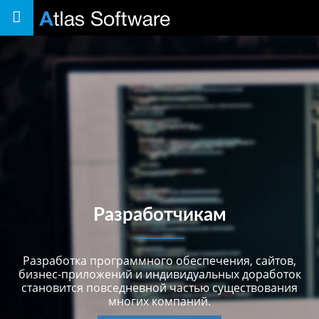
Toggle
navigation
Разработчикам
Разработка программного обеспечения, сайтов,
бизнес-приложений и индивидуальных доработок
становится повседневной частью существования
многих компаний.