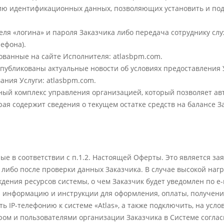
ению идентификационных данных, позволяющих установить и по
теля «логина» и пароля Заказчика либо передача сотруднику 
ефона).
икованные на сайте Исполнителя: atlasbpm.com.
 опубликованы актуальные новости об условиях предоставления
ния Услуги: atlasbpm.com.
льный комплекс управления организацией, который позволяет а
торая содержит сведения о текущем остатке средств на балансе
ые в соответствии с п.1.2. Настоящей Оферты. Это является за
, либо после проверки данных Заказчика. В случае высокой наг
ения ресурсов системы, о чем Заказчик будет уведомлен по e-
ю информацию и инструкции для оформления, оплаты, получени
ть IP-телефонию к системе «Atlas», а также подключить, на ус
ом и пользователями организации Заказчика в Системе согла