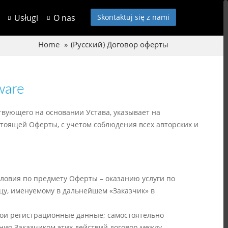
Usługi
O nas
Skontaktuj się z nami
Home
(Русский) Договор оферты
ware
ствующего на основании Устава, указывает на
тоящей Оферты, с учетом соблюдения всех авторских и
словия по предмету Оферты – оказанию услуги по
цу, именуемому в дальнейшем «Заказчик» в
вои регистрационные данные; самостоятельно
ения Заказчиком этих действий договор между