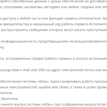
новлять собственные данные с целью обеспечения их достоверно
тва, программы, алгоритмы, методики или любые сходные или э
 доступа к любой части или функции сервиса Исполнителя. Зак
к вмешательства в нормальный ход работы сервиса Исполните
 не распространять сообщения, которые могут носить преступны
ию конфиденциальности, предотвращению несанкционированног
иц.
рты, установленных правил работы сервиса и оплаты использу
осредством e-mail или SMS на адрес электронной почты или м
обеспечения системы «Atlas», приостанавливать работу прогр
ных неисправностей, ошибок или сбоев, а также в целях про
лнителя.
 Заказчика.
 в анкете внутри системы «Atlas», при отображении результатов