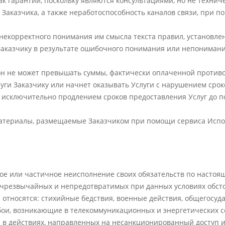
ак гарантии, поскольку являются консультациями, но не техни
 Заказчика, а также неработоспособность каналов связи, при 
е некорректного понимания им смысла текста правил, установле
 Заказчику в результате ошибочного понимания или непониман
он не может превышать суммы, фактически оплаченной противо
луги Заказчику или начнет оказывать Услуги с нарушением срок
исключительно продлением сроков предоставления Услуг до по
атериалы, размещаемые Заказчиком при помощи сервиса Испол
ное или частичное неисполнение своих обязательств по настоя
ь чрезвычайных и непредотвратимых при данных условиях обсто
 относятся: стихийные бедствия, военные действия, общегосуда
бои, возникающие в телекоммуникационных и энергетических се
 в действиях, направленных на несанкционированный доступ и