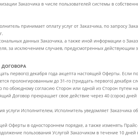
низации Заказчика в числе пользователей системы в собственны
олнитель принимает оплату услуг от Заказчика, по запросу Зак
г.
ональных данных Заказчика, а также иной информации о Заказ
еля, за исключением случаев, предусмотренных действующим 
Й ДОГОВОРА
идцать первого) декабря года акцепта настоящей Оферты. Если п
ется пролонгированным до 31-го (тридцать первого) декабря с
но по обоюдному согласию Сторон или одной из Сторон путем н
оящий Договор прекращает свое действие через 40 (сорок) дне
ия услуги Исполнителем, Исполнитель уведомляет Заказчика об 
щей Оферты в одностороннем порядке, а также изменять Прайс
одолжение пользования Услугой Заказчиком в течение 10 дней