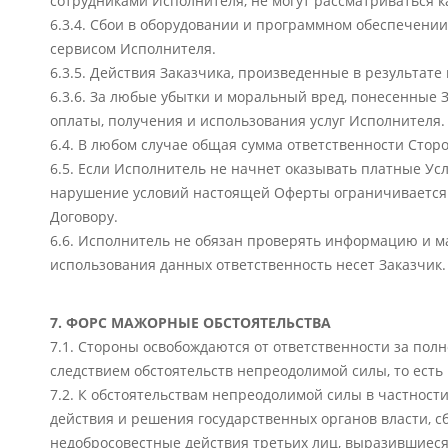
сотрудниками Исполнителя, не могут рассматриваться к
6.3.4. Сбои в оборудовании и программном обеспечении
сервисом Исполнителя.
6.3.5. Действия Заказчика, произведенные в результат
6.3.6. За любые убытки и моральный вред, понесенные
оплаты, получения и использования услуг Исполнителя.
6.4. В любом случае общая сумма ответственности Стор
6.5. Если Исполнитель не начнет оказывать платные Ус
нарушение условий настоящей Оферты ограничивается 
Договору.
6.6. Исполнитель не обязан проверять информацию и м
использования данных ответственность несет Заказчик.
7. ФОРС МАЖОРНЫЕ ОБСТОЯТЕЛЬСТВА
7.1. Стороны освобождаются от ответственности за пол
следствием обстоятельств непреодолимой силы, то ест
7.2. К обстоятельствам непреодолимой силы в частности
действия и решения государственных органов власти, с
недобросовестные действия третьих лиц, выразившиеся