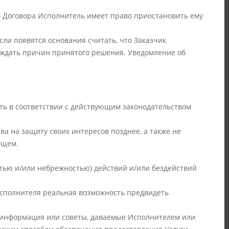
о Договора Исполнитель имеет право приостановить ему
если появятся основания считать, что Заказчик
суждать причин принятого решения. Уведомление об
сть в соответствии с действующим законодательством
а на защиту своих интересов позднее, а также не
ущем.
стью и/или небрежностью) действий и/или бездействий
у Исполнителя реальная возможность предвидеть
ая информация или советы, даваемые Исполнителем или