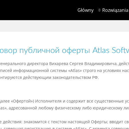
Główny
Rozwiązania
овор публичной оферты Atlas Soft
ице генерального директора Вихарева Сергея Владимировича, дей
писей информационной системы «Atlas» строго на условиях нас
ентируются действующим законодательством РФ.
далее «Офертой») Исполнителя и содержит все существенные у
las», адресованной любому физическому либо юридическому ли
е действия: знакомится с текстом настоящей Оферты; вводит с
ы, совершая регистрацию в системе «Atlas». С момента соверш