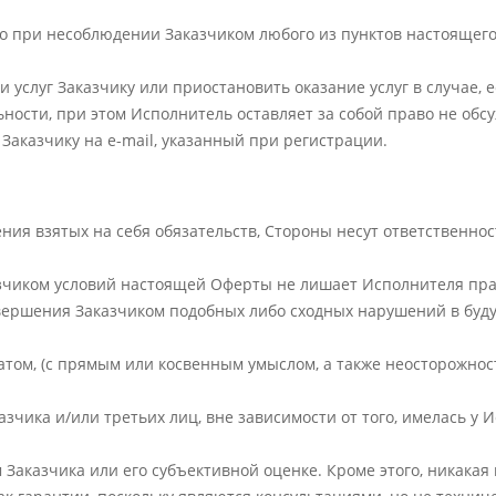
о при несоблюдении Заказчиком любого из пунктов настоящег
 услуг Заказчику или приостановить оказание услуг в случае, 
ьности, при этом Исполнитель оставляет за собой право не об
аказчику на e-mail, указанный при регистрации.
ния взятых на себя обязательств, Стороны несут ответственно
зчиком условий настоящей Оферты не лишает Исполнителя прав
совершения Заказчиком подобных либо сходных нарушений в буд
татом, (с прямым или косвенным умыслом, а также неосторожно
азчика и/или третьих лиц, вне зависимости от того, имелась 
м Заказчика или его субъективной оценке. Кроме этого, никак