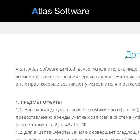
Дог
A.S.T. Atlas Software Limited (далее Исполнитель) в л
возможность использования сервиса аренды учетных за
иных прав, которые возникают у Исполнителя и реглам
1. ПРЕДМЕТ ОФЕРТЫ
1.1. Настоящий документ является публичной офертой (
предоставлению аренды учетных записей в системе «At
соответствии с п. 2 ст. 437 ГК РФ.
1.2. Для акцепта Оферты Заказчик совершает следующи
устанавливает «логин»; соглашается с условиями Оферт