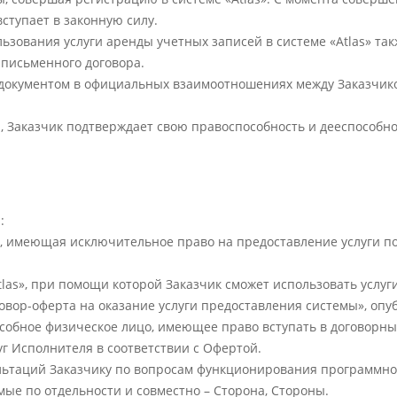
ступает в законную силу.
льзования услуги аренды учетных записей в системе «Atlas» та
 письменного договора.
документом в официальных взаимоотношениях между Заказчико
, Заказчик подтверждает свою правоспособность и дееспособнос
:
mited, имеющая исключительное право на предоставление услуги
tlas», при помощи которой Заказчик сможет использовать услуг
говор-оферта на оказание услуги предоставления системы», опу
пособное физическое лицо, имеющее право вступать в договор
г Исполнителя в соответствии с Офертой.
сультаций Заказчику по вопросам функционирования программно
мые по отдельности и совместно – Сторона, Стороны.